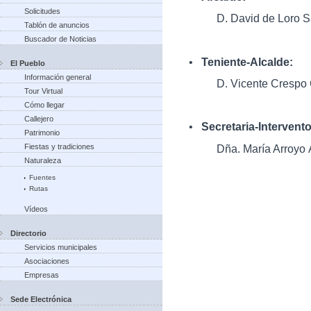
Solicitudes
D. David de Loro S
Tablón de anuncios
Buscador de Noticias
•
Teniente-Alcalde:
El Pueblo
Información general
D. Vicente Crespo
Tour Virtual
Cómo llegar
Callejero
•
Secretaria-Intervent
Patrimonio
Dña. María Arroyo 
Fiestas y tradiciones
Naturaleza
Fuentes
Rutas
Vídeos
Directorio
Servicios municipales
Asociaciones
Empresas
Sede Electrónica