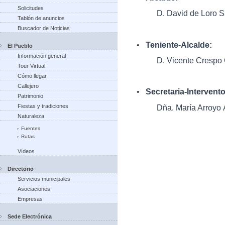
Solicitudes
D. David de Loro S
Tablón de anuncios
Buscador de Noticias
•
Teniente-Alcalde:
El Pueblo
Información general
D. Vicente Crespo
Tour Virtual
Cómo llegar
Callejero
•
Secretaria-Intervent
Patrimonio
Dña. María Arroyo 
Fiestas y tradiciones
Naturaleza
Fuentes
Rutas
Vídeos
Directorio
Servicios municipales
Asociaciones
Empresas
Sede Electrónica