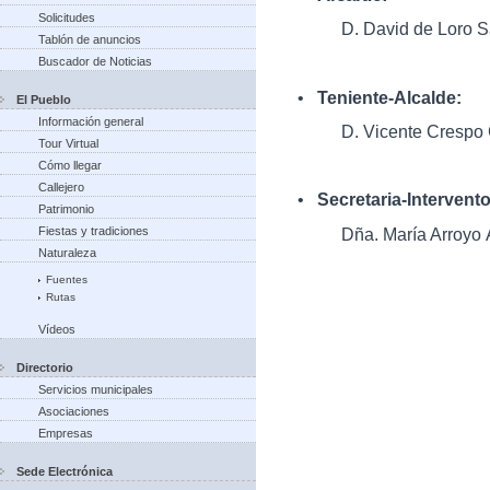
Solicitudes
D. David de Loro S
Tablón de anuncios
Buscador de Noticias
•
Teniente-Alcalde:
El Pueblo
Información general
D. Vicente Crespo
Tour Virtual
Cómo llegar
Callejero
•
Secretaria-Intervent
Patrimonio
Dña. María Arroyo 
Fiestas y tradiciones
Naturaleza
Fuentes
Rutas
Vídeos
Directorio
Servicios municipales
Asociaciones
Empresas
Sede Electrónica