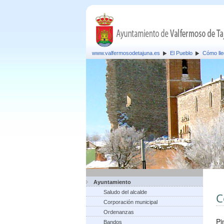
www.valfermosodetajuna.es
El Pueblo
Cómo lle
Ayuntamiento
Saludo del alcalde
C
Corporación municipal
Ordenanzas
Pi
Bandos