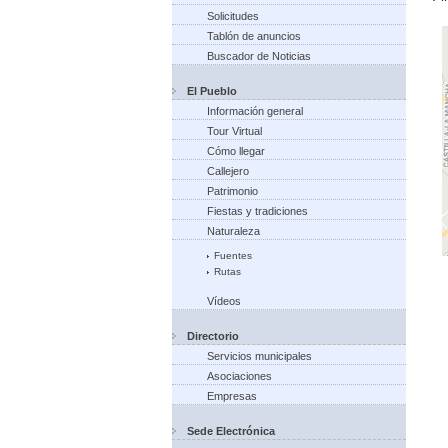
Solicitudes
Tablón de anuncios
Buscador de Noticias
El Pueblo
Información general
Tour Virtual
Cómo llegar
Callejero
Patrimonio
Fiestas y tradiciones
Naturaleza
Fuentes
Rutas
Vídeos
Directorio
Servicios municipales
Asociaciones
Empresas
Sede Electrónica