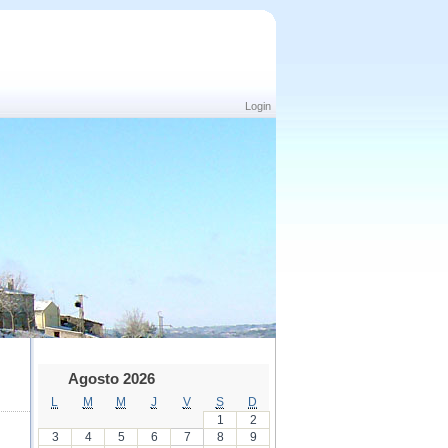
Login
Agosto 2026
L
M
M
J
V
S
D
1
2
3
4
5
6
7
8
9