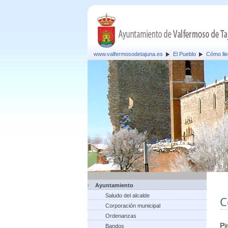
www.valfermosodetajuna.es
El Pueblo
Cómo lle
Ayuntamiento
Saludo del alcalde
C
Corporación municipal
Ordenanzas
Pi
Bandos