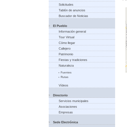
Solicitudes
Tablón de anuncios
Buscador de Noticias
El Pueblo
Información general
Tour Virtual
Cómo llegar
Callejero
Patrimonio
Fiestas y tradiciones
Naturaleza
Fuentes
Rutas
Vídeos
Directorio
Servicios municipales
Asociaciones
Empresas
Sede Electrónica