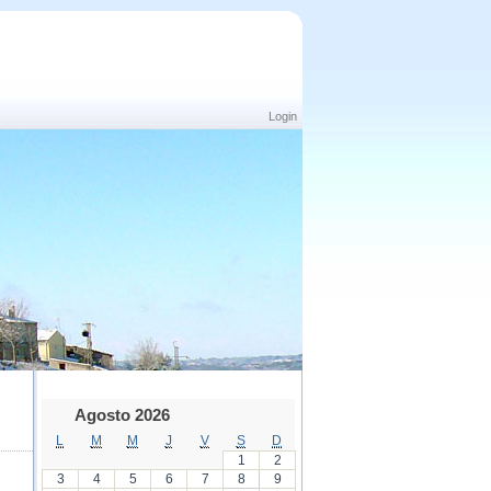
Login
Agosto 2026
L
M
M
J
V
S
D
1
2
3
4
5
6
7
8
9