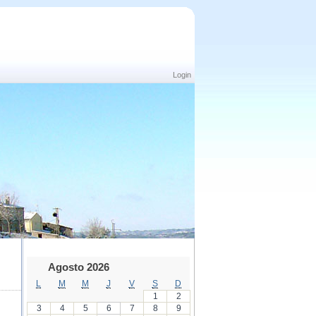
Login
Agosto 2026
L
M
M
J
V
S
D
1
2
3
4
5
6
7
8
9