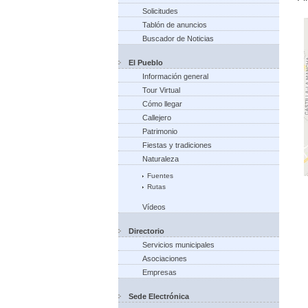
Solicitudes
Tablón de anuncios
Buscador de Noticias
El Pueblo
Información general
Tour Virtual
Cómo llegar
Callejero
Patrimonio
Fiestas y tradiciones
Naturaleza
Fuentes
Rutas
Vídeos
Directorio
Servicios municipales
Asociaciones
Empresas
Sede Electrónica