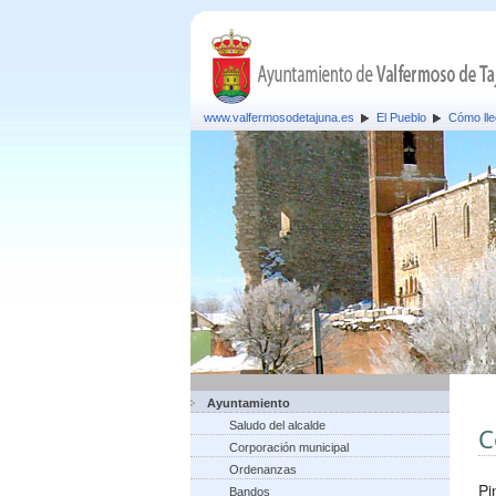
www.valfermosodetajuna.es
El Pueblo
Cómo lle
Ayuntamiento
Saludo del alcalde
C
Corporación municipal
Ordenanzas
Pi
Bandos