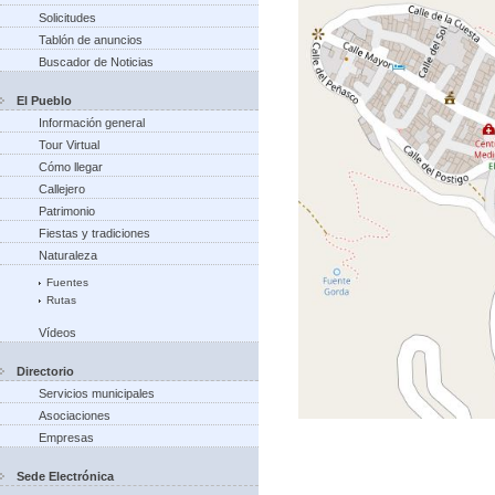
Solicitudes
Tablón de anuncios
Buscador de Noticias
El Pueblo
Información general
Tour Virtual
Cómo llegar
Callejero
Patrimonio
Fiestas y tradiciones
Naturaleza
Fuentes
Rutas
Vídeos
Directorio
Servicios municipales
Asociaciones
Empresas
Sede Electrónica