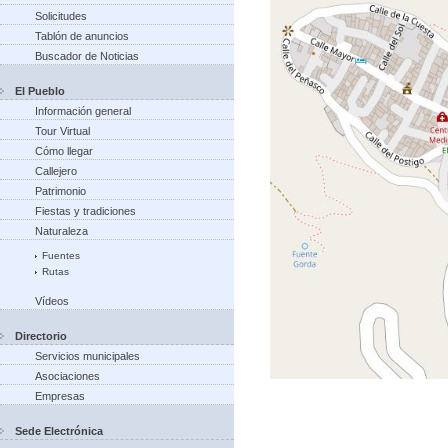
Solicitudes
Tablón de anuncios
Buscador de Noticias
El Pueblo
Información general
Tour Virtual
Cómo llegar
Callejero
Patrimonio
Fiestas y tradiciones
Naturaleza
Fuentes
Rutas
Vídeos
Directorio
Servicios municipales
Asociaciones
Empresas
Sede Electrónica