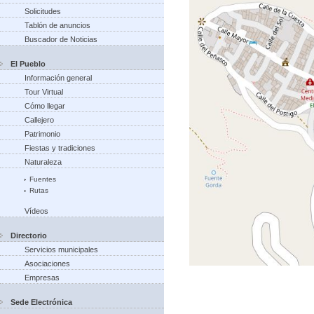
Solicitudes
Tablón de anuncios
Buscador de Noticias
El Pueblo
Información general
Tour Virtual
Cómo llegar
Callejero
Patrimonio
Fiestas y tradiciones
Naturaleza
Fuentes
Rutas
Vídeos
Directorio
Servicios municipales
Asociaciones
Empresas
Sede Electrónica