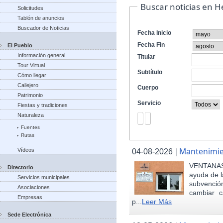
Buscar noticias en 
Solicitudes
Tablón de anuncios
Buscador de Noticias
Fecha Inicio
Fecha Fin
El Pueblo
Información general
Titular
Tour Virtual
Subtítulo
Cómo llegar
Callejero
Cuerpo
Patrimonio
Servicio
Fiestas y tradiciones
Naturaleza
Fuentes
Rutas
|
Mantenimie
Vídeos
04-08-2026
VENTANAS
Directorio
ayuda de l
Servicios municipales
subvenci
Asociaciones
cambiar c
Empresas
p...
Leer Más
Sede Electrónica