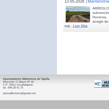
|
Mantenimie
12-05-2026
ARREGLO
subvenció
Hocensa, 
arreglo de
sup...
Leer Más
Ayuntamiento Valfermoso de Tajuña
Dirección: C/ Mayor Nº 16
C.P: 19411 (Guadalajara)
tel.: 949 29 41 70
aytovalfermoso@gmail.com