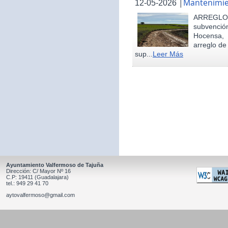
|
Mantenimie
12-05-2026
ARREGLO
subvenció
Hocensa, 
arreglo de
sup...
Leer Más
Ayuntamiento Valfermoso de Tajuña
Dirección: C/ Mayor Nº 16
C.P: 19411 (Guadalajara)
tel.: 949 29 41 70
aytovalfermoso@gmail.com