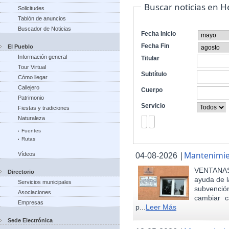
Buscar noticias en 
Solicitudes
Tablón de anuncios
Buscador de Noticias
Fecha Inicio
Fecha Fin
El Pueblo
Información general
Titular
Tour Virtual
Subtítulo
Cómo llegar
Callejero
Cuerpo
Patrimonio
Servicio
Fiestas y tradiciones
Naturaleza
Fuentes
Rutas
|
Mantenimie
Vídeos
04-08-2026
VENTANAS
Directorio
ayuda de l
Servicios municipales
subvenci
Asociaciones
cambiar c
Empresas
p...
Leer Más
Sede Electrónica