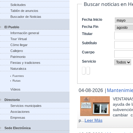
Buscar noticias en 
Solicitudes
Tablón de anuncios
Buscador de Noticias
Fecha Inicio
Fecha Fin
El Pueblo
Información general
Titular
Tour Virtual
Subtítulo
Cómo llegar
Callejero
Cuerpo
Patrimonio
Servicio
Fiestas y tradiciones
Naturaleza
Fuentes
Rutas
|
Mantenimie
Vídeos
04-08-2026
VENTANAS
Directorio
ayuda de l
Servicios municipales
subvenci
Asociaciones
cambiar c
Empresas
p...
Leer Más
Sede Electrónica