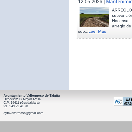
|
Mantenimie
12-05-2026
ARREGLO
subvenció
Hocensa, 
arreglo de
sup...
Leer Más
Ayuntamiento Valfermoso de Tajuña
Dirección: C/ Mayor Nº 16
C.P: 19411 (Guadalajara)
tel.: 949 29 41 70
aytovalfermoso@gmail.com