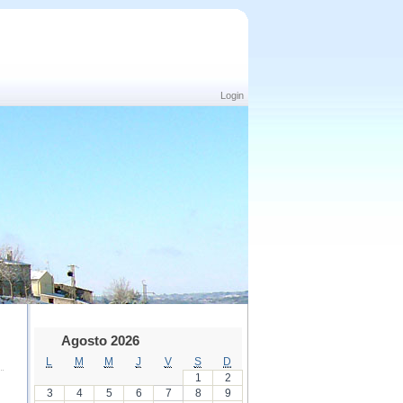
Login
Agosto 2026
L
M
M
J
V
S
D
1
2
3
4
5
6
7
8
9