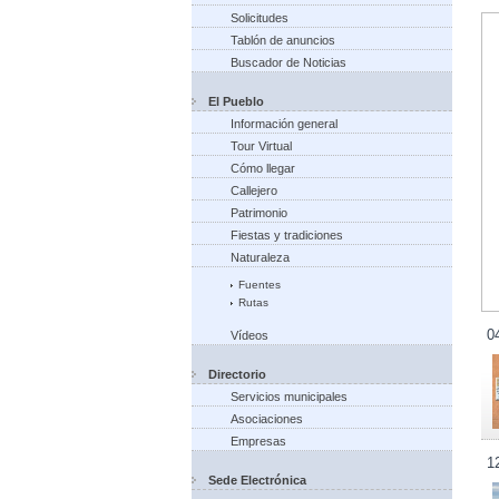
Solicitudes
Tablón de anuncios
Buscador de Noticias
El Pueblo
Información general
Tour Virtual
Cómo llegar
Callejero
Patrimonio
Fiestas y tradiciones
Naturaleza
Fuentes
Rutas
0
Vídeos
Directorio
Servicios municipales
Asociaciones
Empresas
1
Sede Electrónica