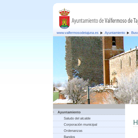
www.valfermosodetajuna.es
Ayuntamiento
Busc
Ayuntamiento
Saludo del alcalde
H
Corporación municipal
Ordenanzas
Bandos