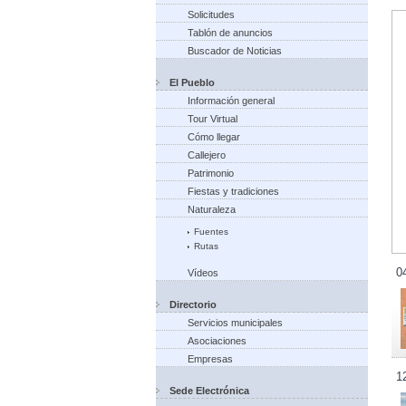
Solicitudes
Tablón de anuncios
Buscador de Noticias
El Pueblo
Información general
Tour Virtual
Cómo llegar
Callejero
Patrimonio
Fiestas y tradiciones
Naturaleza
Fuentes
Rutas
0
Vídeos
Directorio
Servicios municipales
Asociaciones
Empresas
1
Sede Electrónica