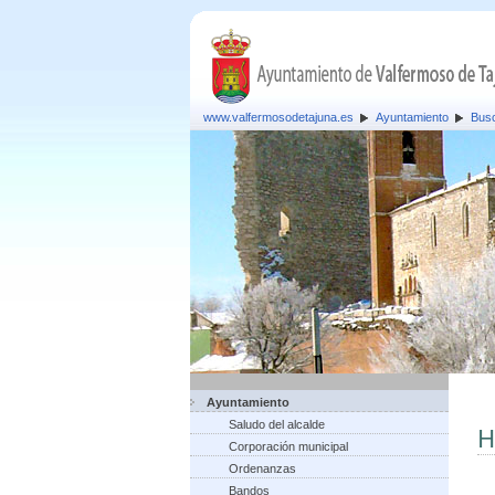
www.valfermosodetajuna.es
Ayuntamiento
Busc
Ayuntamiento
Saludo del alcalde
H
Corporación municipal
Ordenanzas
Bandos