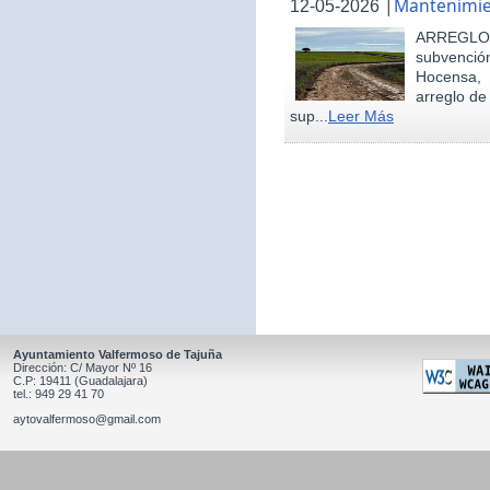
|
Mantenimie
12-05-2026
ARREGLO
subvenció
Hocensa, 
arreglo de
sup...
Leer Más
Ayuntamiento Valfermoso de Tajuña
Dirección: C/ Mayor Nº 16
C.P: 19411 (Guadalajara)
tel.: 949 29 41 70
aytovalfermoso@gmail.com