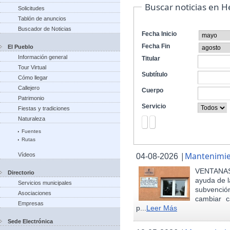
Buscar noticias en 
Solicitudes
Tablón de anuncios
Buscador de Noticias
Fecha Inicio
Fecha Fin
El Pueblo
Información general
Titular
Tour Virtual
Subtítulo
Cómo llegar
Callejero
Cuerpo
Patrimonio
Servicio
Fiestas y tradiciones
Naturaleza
Fuentes
Rutas
|
Mantenimie
Vídeos
04-08-2026
VENTANAS
Directorio
ayuda de l
Servicios municipales
subvenci
Asociaciones
cambiar c
Empresas
p...
Leer Más
Sede Electrónica