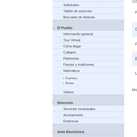
Solicitudes
Tablón de anuncios
F
Buscador de Noticias
El Pueblo
G
Información general
Tour Virtual
P
Cómo llegar
Callejero
Patrimonio
Fiestas y tradiciones
Naturaleza
L
Fuentes
Rutas
Mo
Vídeos
Directorio
Servicios municipales
Asociaciones
Empresas
Sede Electrónica