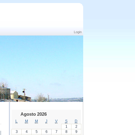
Login
Agosto 2026
L
M
M
J
V
S
D
1
2
3
4
5
6
7
8
9