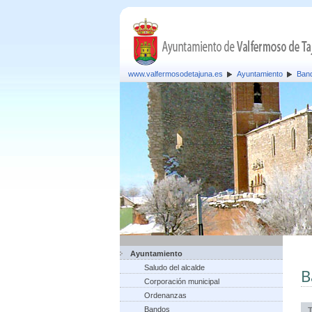
www.valfermosodetajuna.es
Ayuntamiento
Ban
Ayuntamiento
Saludo del alcalde
B
Corporación municipal
Ordenanzas
Bandos
T