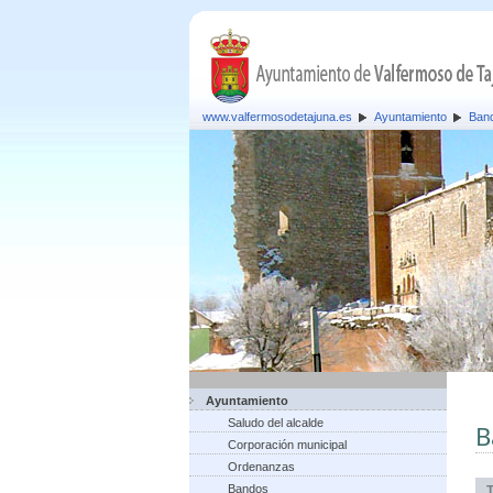
www.valfermosodetajuna.es
Ayuntamiento
Ban
Ayuntamiento
Saludo del alcalde
B
Corporación municipal
Ordenanzas
Bandos
T