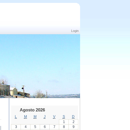
Login
Agosto 2026
L
M
M
J
V
S
D
1
2
3
4
5
6
7
8
9