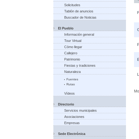
Solicitudes
Tablón de anuncios
F
Buscador de Noticias
El Pueblo
G
Información general
Tour Virtual
P
Cómo llegar
Callejero
Patrimonio
Fiestas y tradiciones
Naturaleza
L
Fuentes
Rutas
Mo
Vídeos
Directorio
Servicios municipales
Asociaciones
Empresas
Sede Electrónica