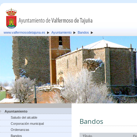
www.valfermosodetajuna.es
Ayuntamiento
Bandos
Ayuntamiento
Saludo del alcalde
Bandos
Corporación municipal
Ordenanzas
Bandos
Título
D