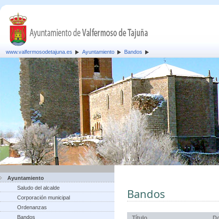
www.valfermosodetajuna.es
Ayuntamiento
Bandos
Ayuntamiento
Saludo del alcalde
Bandos
Corporación municipal
Ordenanzas
Bandos
Título
D