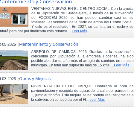
antenimiento y Conservación
VENTANAS NUEVAS EN EL CENTRO SOCIAL Con la ayuda
de la Diputación de Guadalajara, a través de la subvención
del FOCODEM 2026, se han podido cambiar casi en su
totalidad, las ventanas de la parte de arriba del Centro Social.
Y este es el resultado!. En 2027, se cambiarán el resto y se
intará para dar por finalizada esta reforma....
Leer Más
|
Mantenimiento y Conservación
2-05-2026
ARREGLO DE CAMINOS 2026 Gracias a la subvención
concedida por Diputación a la empresa Hocensa, ha sido
posible abordar un año más el arreglo de caminos en nuestro
municipio. En total han supuesto más de 15 kms....
Leer Más
|
Obras y Mejoras
9-03-2026
PAVIMENTACION C/ DEL PARQUE Finalizada la obra de
pavimentación y recogida de aguas de la calle del parque nro.
1, junto al frontón. Esta mejora se ha podido realizar gracias a
la subvención concedida por el FI...
Leer Más