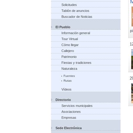
M
Solicitudes
Tablón de anuncios
Buscador de Noticias
El Pueblo
p
Información general
Tour Virtual
1
Cómo llegar
Callejero
Patrimonio
Fiestas y tradiciones
Naturaleza
Fuentes
2
Rutas
Vídeos
Directorio
Servicios municipales
Asociaciones
Empresas
Sede Electrónica