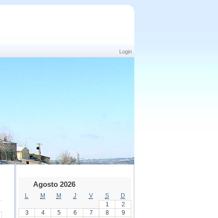
Login
Agosto 2026
L
M
M
J
V
S
D
1
2
3
4
5
6
7
8
9