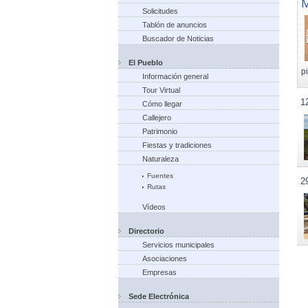
M
Solicitudes
Tablón de anuncios
Buscador de Noticias
El Pueblo
p
Información general
Tour Virtual
1
Cómo llegar
Callejero
Patrimonio
Fiestas y tradiciones
Naturaleza
Fuentes
2
Rutas
Vídeos
Directorio
Servicios municipales
Asociaciones
Empresas
Sede Electrónica