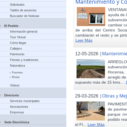
Mantenimiento y Co
Solicitudes
VENTANAS
Tablón de anuncios
ayuda de l
Buscador de Noticias
subvenci
cambiar ca
El Pueblo
de arriba del Centro Soci
Información general
cambiarán el resto y se pint
Tour Virtual
Leer Más
Cómo llegar
Callejero
|
Mantenimie
12-05-2026
Patrimonio
Fiestas y tradiciones
ARREGLO
Naturaleza
subvenció
Hocensa, 
Fuentes
arreglo de
Rutas
supuesto más de 15 kms....
Vídeos
|
Obras y Mej
29-03-2026
Directorio
Servicios municipales
PAVIMENTA
Asociaciones
de pavimen
Empresas
parque nr
podido rea
Sede Electrónica
el FI...
Leer Más