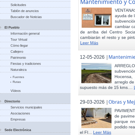
Mantenimiento y Co
Solicitudes
VENTANAS
Tablón de anuncios
ayuda de l
Buscador de Noticias
subvenci
cambiar ca
El Pueblo
de arriba del Centro Soci
Información general
cambiarán el resto y se pint
Tour Virtual
Leer Más
Cómo llegar
Callejero
|
Mantenimie
12-05-2026
Patrimonio
Fiestas y tradiciones
ARREGLO
Naturaleza
subvenció
Hocensa, 
Fuentes
arreglo de
Rutas
supuesto más de 15 kms....
Vídeos
|
Obras y Mej
29-03-2026
Directorio
Servicios municipales
PAVIMENTA
Asociaciones
de pavimen
Empresas
parque nr
podido rea
Sede Electrónica
el FI...
Leer Más