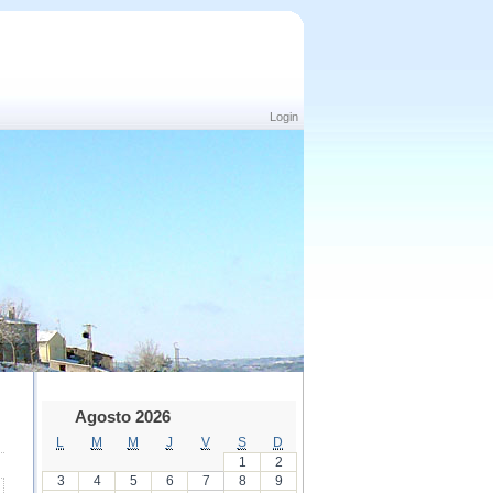
Login
Agosto 2026
L
M
M
J
V
S
D
1
2
3
4
5
6
7
8
9