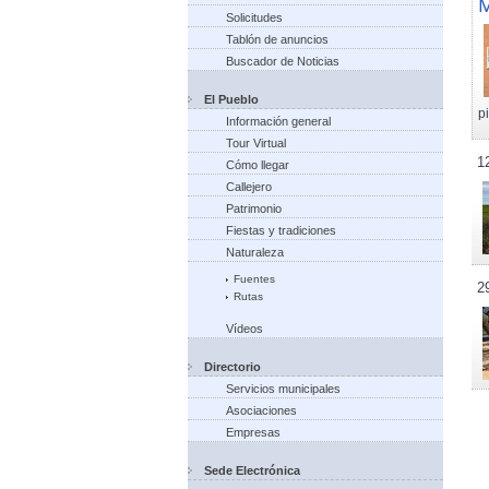
M
Solicitudes
Tablón de anuncios
Buscador de Noticias
El Pueblo
p
Información general
Tour Virtual
1
Cómo llegar
Callejero
Patrimonio
Fiestas y tradiciones
Naturaleza
Fuentes
2
Rutas
Vídeos
Directorio
Servicios municipales
Asociaciones
Empresas
Sede Electrónica