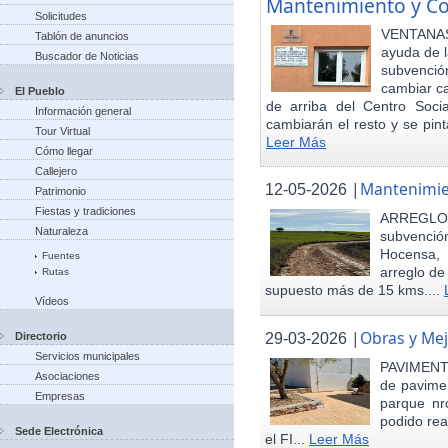
Mantenimiento y Co
Solicitudes
VENTANAS
Tablón de anuncios
ayuda de l
Buscador de Noticias
subvenci
cambiar ca
El Pueblo
de arriba del Centro Soci
Información general
cambiarán el resto y se pint
Tour Virtual
Leer Más
Cómo llegar
Callejero
|
Mantenimie
12-05-2026
Patrimonio
Fiestas y tradiciones
ARREGLO
Naturaleza
subvenció
Hocensa, 
Fuentes
arreglo de
Rutas
supuesto más de 15 kms....
Vídeos
|
Obras y Mej
29-03-2026
Directorio
Servicios municipales
PAVIMENTA
Asociaciones
de pavimen
Empresas
parque nr
podido rea
Sede Electrónica
el FI...
Leer Más