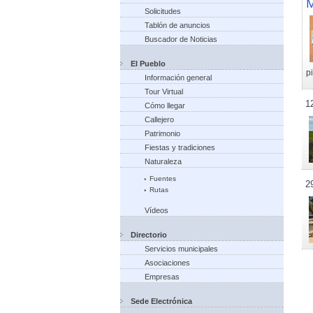
M
Solicitudes
Tablón de anuncios
Buscador de Noticias
El Pueblo
p
Información general
Tour Virtual
1
Cómo llegar
Callejero
Patrimonio
Fiestas y tradiciones
Naturaleza
Fuentes
2
Rutas
Vídeos
Directorio
Servicios municipales
Asociaciones
Empresas
Sede Electrónica