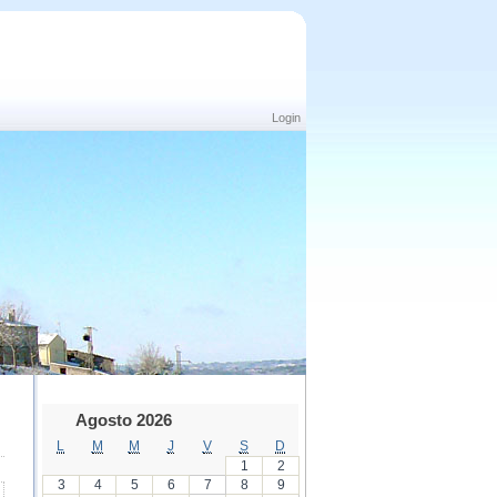
Login
Agosto 2026
L
M
M
J
V
S
D
1
2
3
4
5
6
7
8
9