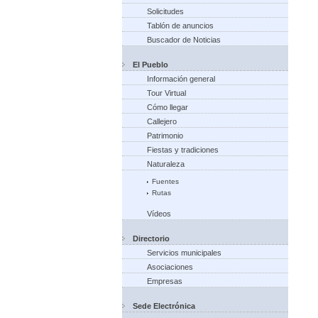
Solicitudes
Tablón de anuncios
Buscador de Noticias
El Pueblo
Información general
Tour Virtual
Cómo llegar
Callejero
Patrimonio
Fiestas y tradiciones
Naturaleza
Fuentes
Rutas
Vídeos
Directorio
Servicios municipales
Asociaciones
Empresas
Sede Electrónica