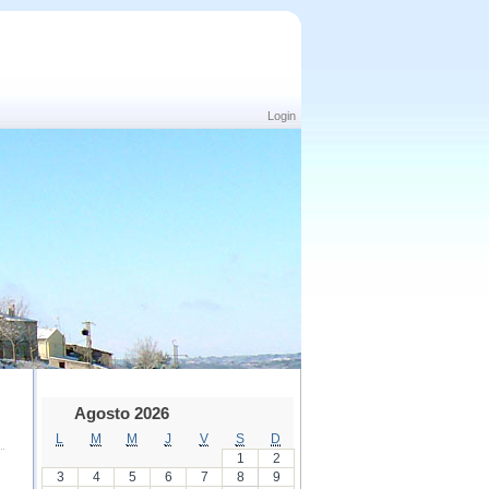
Login
Agosto 2026
L
M
M
J
V
S
D
1
2
3
4
5
6
7
8
9