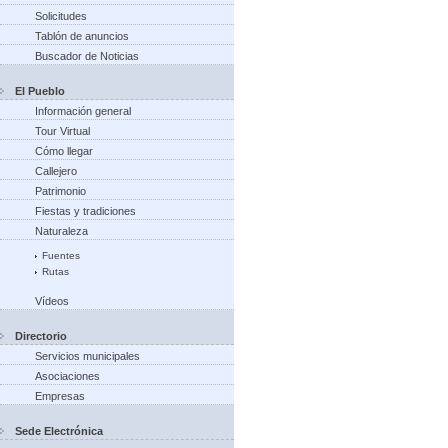
Solicitudes
Tablón de anuncios
Buscador de Noticias
El Pueblo
Información general
Tour Virtual
Cómo llegar
Callejero
Patrimonio
Fiestas y tradiciones
Naturaleza
Fuentes
Rutas
Vídeos
Directorio
Servicios municipales
Asociaciones
Empresas
Sede Electrónica