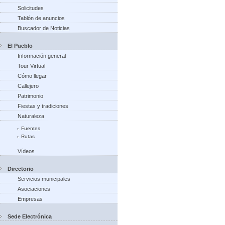
Solicitudes
Tablón de anuncios
Buscador de Noticias
El Pueblo
Información general
Tour Virtual
Cómo llegar
Callejero
Patrimonio
Fiestas y tradiciones
Naturaleza
Fuentes
Rutas
Vídeos
Directorio
Servicios municipales
Asociaciones
Empresas
Sede Electrónica