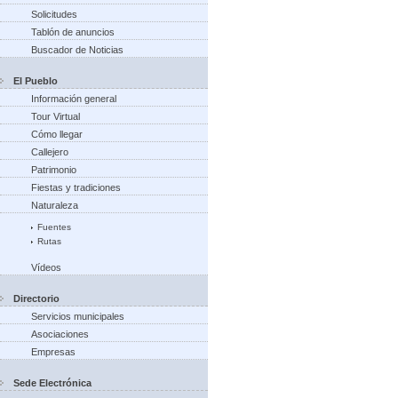
Solicitudes
Tablón de anuncios
Buscador de Noticias
El Pueblo
Información general
Tour Virtual
Cómo llegar
Callejero
Patrimonio
Fiestas y tradiciones
Naturaleza
Fuentes
Rutas
Vídeos
Directorio
Servicios municipales
Asociaciones
Empresas
Sede Electrónica