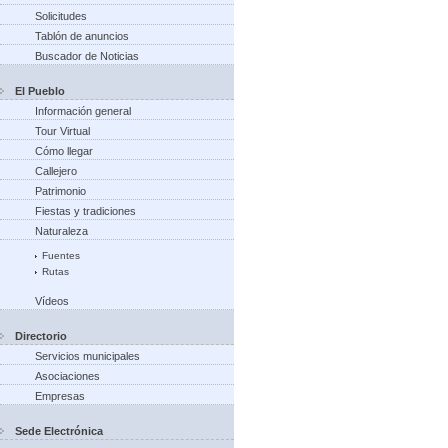
Solicitudes
Tablón de anuncios
Buscador de Noticias
El Pueblo
Información general
Tour Virtual
Cómo llegar
Callejero
Patrimonio
Fiestas y tradiciones
Naturaleza
Fuentes
Rutas
Vídeos
Directorio
Servicios municipales
Asociaciones
Empresas
Sede Electrónica