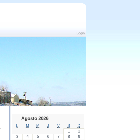
Login
Agosto 2026
L
M
M
J
V
S
D
1
2
3
4
5
6
7
8
9